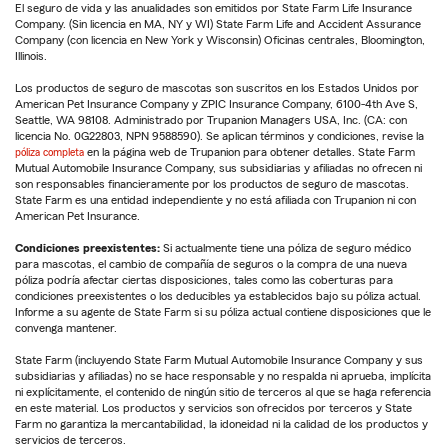
El seguro de vida y las anualidades son emitidos por State Farm Life Insurance
Company. (Sin licencia en MA, NY y WI) State Farm Life and Accident Assurance
Company (con licencia en New York y Wisconsin) Oficinas centrales, Bloomington,
Illinois.
Los productos de seguro de mascotas son suscritos en los Estados Unidos por
American Pet Insurance Company y ZPIC Insurance Company, 6100-4th Ave S,
Seattle, WA 98108. Administrado por Trupanion Managers USA, Inc. (CA: con
licencia No. 0G22803, NPN 9588590). Se aplican términos y condiciones, revise la
póliza completa
en la página web de Trupanion para obtener detalles. State Farm
Mutual Automobile Insurance Company, sus subsidiarias y afiliadas no ofrecen ni
son responsables financieramente por los productos de seguro de mascotas.
State Farm es una entidad independiente y no está afiliada con Trupanion ni con
American Pet Insurance.
Condiciones preexistentes:
Si actualmente tiene una póliza de seguro médico
para mascotas, el cambio de compañía de seguros o la compra de una nueva
póliza podría afectar ciertas disposiciones, tales como las coberturas para
condiciones preexistentes o los deducibles ya establecidos bajo su póliza actual.
Informe a su agente de State Farm si su póliza actual contiene disposiciones que le
convenga mantener.
State Farm (incluyendo State Farm Mutual Automobile Insurance Company y sus
subsidiarias y afiliadas) no se hace responsable y no respalda ni aprueba, implícita
ni explícitamente, el contenido de ningún sitio de terceros al que se haga referencia
en este material. Los productos y servicios son ofrecidos por terceros y State
Farm no garantiza la mercantabilidad, la idoneidad ni la calidad de los productos y
servicios de terceros.