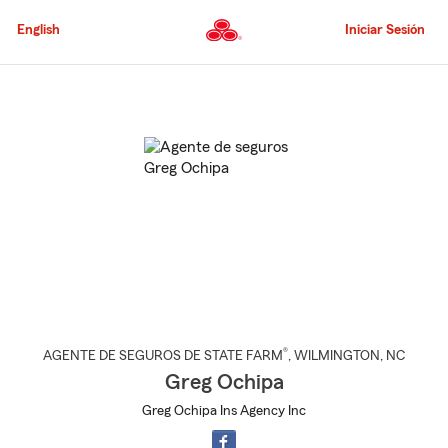
Pasar
al
English
Iniciar Sesión
contenido
principal
Comienzo
del
contenido
principal
®
AGENTE DE SEGUROS DE STATE FARM
,
WILMINGTON
, NC
Greg Ochipa
Greg Ochipa Ins Agency Inc