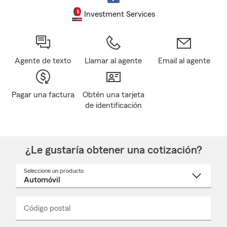
Investment Services
Agente de texto
Llamar al agente
Email al agente
Pagar una factura
Obtén una tarjeta
de identificación
¿Le gustaría obtener una cotización?
Seleccione un producto
Seleccione
un
nombre
de
producto
del
Código postal
Ingresa
Ingresa
_____
menú
un
un
desplegable
código
código