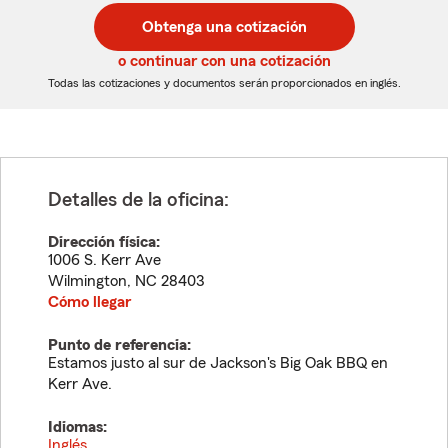
postal
postal
Obtenga una cotización
de
de
5
5
o continuar con una cotización
dígitos
dígitos
Todas las cotizaciones y documentos serán proporcionados en inglés.
Detalles de la oficina:
Dirección física:
1006 S. Kerr Ave
Wilmington
,
NC
28403
Cómo llegar
Punto de referencia:
Estamos justo al sur de Jackson's Big Oak BBQ en
Kerr Ave.
Idiomas:
Inglés