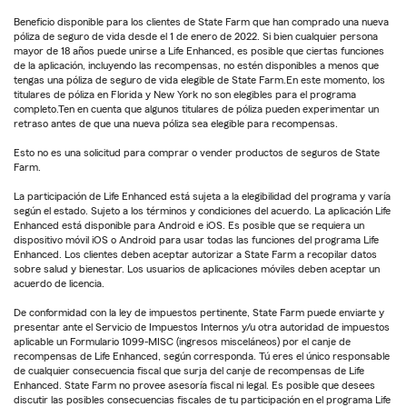
Beneficio disponible para los clientes de State Farm que han comprado una nueva
póliza de seguro de vida desde el 1 de enero de 2022. Si bien cualquier persona
mayor de 18 años puede unirse a Life Enhanced, es posible que ciertas funciones
de la aplicación, incluyendo las recompensas, no estén disponibles a menos que
tengas una póliza de seguro de vida elegible de State Farm.En este momento, los
titulares de póliza en Florida y New York no son elegibles para el programa
completo.Ten en cuenta que algunos titulares de póliza pueden experimentar un
retraso antes de que una nueva póliza sea elegible para recompensas.
Esto no es una solicitud para comprar o vender productos de seguros de State
Farm.
La participación de Life Enhanced está sujeta a la elegibilidad del programa y varía
según el estado. Sujeto a los términos y condiciones del acuerdo. La aplicación Life
Enhanced está disponible para Android e iOS. Es posible que se requiera un
dispositivo móvil iOS o Android para usar todas las funciones del programa Life
Enhanced. Los clientes deben aceptar autorizar a State Farm a recopilar datos
sobre salud y bienestar. Los usuarios de aplicaciones móviles deben aceptar un
acuerdo de licencia.
De conformidad con la ley de impuestos pertinente, State Farm puede enviarte y
presentar ante el Servicio de Impuestos Internos y/u otra autoridad de impuestos
aplicable un Formulario 1099-MISC (ingresos misceláneos) por el canje de
recompensas de Life Enhanced, según corresponda. Tú eres el único responsable
de cualquier consecuencia fiscal que surja del canje de recompensas de Life
Enhanced. State Farm no provee asesoría fiscal ni legal. Es posible que desees
discutir las posibles consecuencias fiscales de tu participación en el programa Life