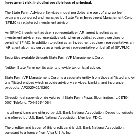
investment risk, including possible loss of principal.
The State Farm Advisory Services model portfolios are part of a wrap fee
program sponsored and managed by State Farm Investment Management Corp.
(SFIMC) a registered investment advisor.
An SFIMC investment adviser representative (IAR) agent is acting as an
investment adviser representative only when providing advisory services on
behalf of SFIMC. In addition to acting as an investment adviser representative, an
IAR agent also may serve as a registered representative on behalf of SFVPMC.
Securities available through State Farm VP Management Corp.
Neither State Farm nor its agents provide tax or legal advice.
State Farm VP Management Corp. is a separate entity from those affiliated and/or
unaffiliated entities which provide advisory services, banking and insurance
products. AP2025/02/0260
Dirección del supervisor de valores: 1 State Farm Plaza, Bloomington, IL 61710-
0001 Teléfono: 704-967-4084
Installment loans are offered by U.S. Bank National Association. Deposit products
are offered by U.S. Bank National Association. Member FDIC.
The creditor and issuer of this credit card is U.S. Bank National Association,
pursuant to a license from Visa U.S.A. Inc.